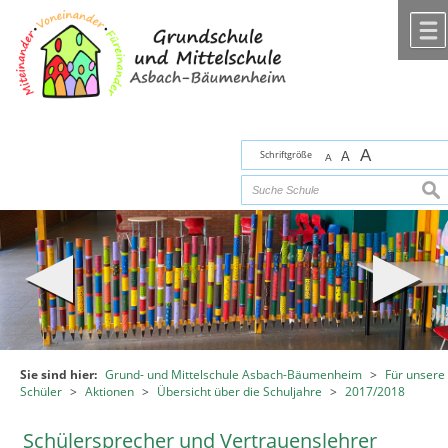
Zum Inhalt
,
zur Navigation
oder
zur Startseite
springen.
chließen
A
Schriftgröße
A
A
suc
Sie sind hier:
Grund- und Mittelschule Asbach-Bäumenheim
>
Für unsere
Schüler
>
Aktionen
>
Übersicht über die Schuljahre
>
2017/2018
Schülersprecher und Vertrauenslehrer