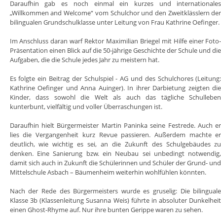
Daraufhin gab es noch einmal ein kurzes und internationale
„Willkommen and Welcome“ vom Schulchor und den Zweitklässlern de
bilingualen Grundschulklasse unter Leitung von Frau Kathrine Oefinger.
Im Anschluss daran warf Rektor Maximilian Briegel mit Hilfe einer Foto
Präsentation einen Blick auf die 50-jährige Geschichte der Schule und di
Aufgaben, die die Schule jedes Jahr zu meistern hat.
Es folgte ein Beitrag der Schulspiel - AG und des Schulchores (Leitung
Kathrine Oefinger und Anna Auinger). In ihrer Darbietung zeigten di
Kinder, dass sowohl die Welt als auch das tägliche Schullebe
kunterbunt, vielfältig und voller Überraschungen ist.
Daraufhin hielt Bürgermeister Martin Paninka seine Festrede. Auch e
lies die Vergangenheit kurz Revue passieren. Außerdem machte e
deutlich, wie wichtig es sei, an die Zukunft des Schulgebäudes z
denken. Eine Sanierung bzw. ein Neubau sei unbedingt notwendig
damit sich auch in Zukunft die Schülerinnen und Schüler der Grund- un
Mittelschule Asbach – Bäumenheim weiterhin wohlfühlen könnten.
Nach der Rede des Bürgermeisters wurde es gruselig: Die bilingual
Klasse 3b (Klassenleitung Susanna Weis) führte in absoluter Dunkelhei
einen Ghost-Rhyme auf. Nur ihre bunten Gerippe waren zu sehen.