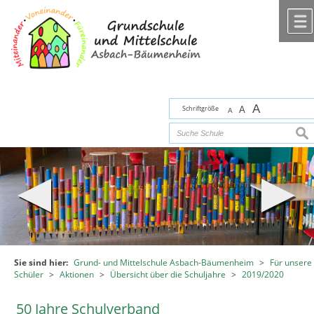
Zum Inhalt
,
zur Navigation
oder
zur Startseite
springen.
chließen
A
Schriftgröße
A
A
suc
Sie sind hier:
Grund- und Mittelschule Asbach-Bäumenheim
>
Für unsere
Schüler
>
Aktionen
>
Übersicht über die Schuljahre
>
2019/2020
50 Jahre Schulverband