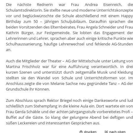
Die nächste Rednerin war Frau Andrea Eisenreich, di
Schulamtsdirektorin. Sie stellte neue und moderne Unterrichtskonzept
vor und beglückwünschte die Schule abschließend mit einem Happ
Birthday zum 50 – jährigen Schuljubiläum. Daraufhin sprachen di
beiden Vorsitzenden des Elternbeirates, Frau Angela Schneider und Fra
Kathrin Bürger, zur Festgemeinde. Sie lobten das Engagement de
Lehrerinnen und Lehrer, sprachen aber auch einige kritische Punkte wi
Schulhaussanierung, häufige Lehrerwechsel und fehlende AG-Stunde
an.
Auch die Mitglieder der Theater – AG der Mittelschule unter Leitung vo
Martina Frischholz war für eine Aufführung verantwortlich. In dre
kurzen Szenen und unterstützt durch zeitgemäße Musik und Kleidun
stellten sie den Wandel von Schule und Unterrichtsformen vor. I
Anschluss zeigte die von Melanie Sachse neu gegründete Tanz – AG de
Grundschule ihr Können.
Zum Abschluss sprach Rektor Briegel noch einige Dankesworte und lu
schließlich zum Stehempfang in die kleine Aula ein. Dort wartete ein vo
Frau Gerda Schäble und der achten Jahrgangsstufe vorbereitetes Profi 
Buffet auf die Gäste. So klang der gelungene Abend bei deftigen un
süßen Leckereien und interessanten Gesprächen aus.
drucken
nach oben