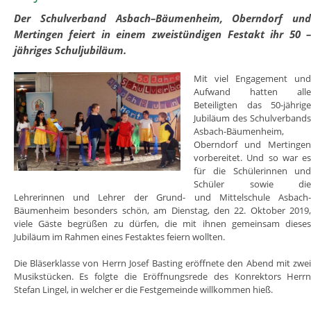
Der Schulverband Asbach–Bäumenheim, Oberndorf un
Mertingen feiert in einem zweistündigen Festakt ihr 50 
jähriges Schuljubiläum.
Mit viel Engagement un
Aufwand hatten all
Beteiligten das 50-jährig
Jubiläum des Schulverband
Asbach-Bäumenheim,
Oberndorf und Mertinge
vorbereitet. Und so war e
für die Schülerinnen un
Schüler sowie di
Lehrerinnen und Lehrer der Grund- und Mittelschule Asbach
Bäumenheim besonders schön, am Dienstag, den 22. Oktober 2019
viele Gäste begrüßen zu dürfen, die mit ihnen gemeinsam diese
Jubiläum im Rahmen eines Festaktes feiern wollten.
Die Bläserklasse von Herrn Josef Basting eröffnete den Abend mit zwe
Musikstücken. Es folgte die Eröffnungsrede des Konrektors Herr
Stefan Lingel, in welcher er die Festgemeinde willkommen hieß.