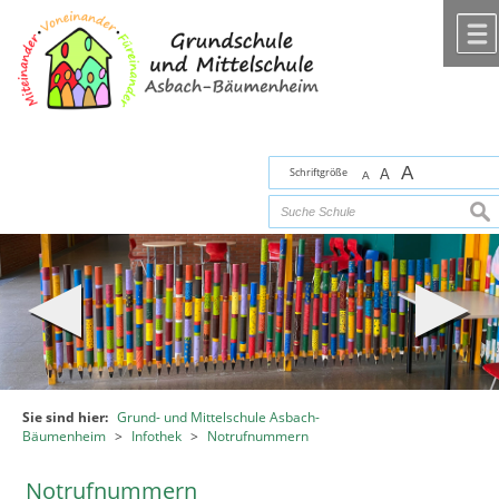
Zum Inhalt
,
zur Navigation
oder
zur Startseite
springen.
chließen
A
Schriftgröße
A
A
suc
Sie sind hier:
Grund- und Mittelschule Asbach-
Bäumenheim
>
Infothek
>
Notrufnummern
Notrufnummern