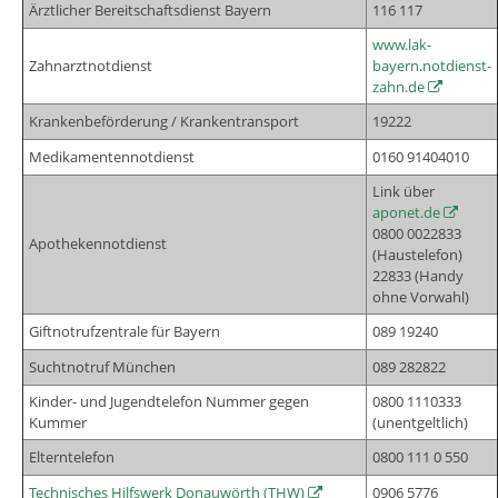
Ärztlicher Bereitschaftsdienst Bayern
116 117
www.lak-
Zahnarztnotdienst
bayern.notdienst-
zahn.de
Krankenbeförderung / Krankentransport
19222
Medikamentennotdienst
0160 91404010
Link über
aponet.de
0800 0022833
Apothekennotdienst
(Haustelefon)
22833 (Handy
ohne Vorwahl)
Giftnotrufzentrale für Bayern
089 19240
Suchtnotruf München
089 282822
Kinder- und Jugendtelefon Nummer gegen
0800 1110333
Kummer
(unentgeltlich)
Elterntelefon
0800 111 0 550
Technisches Hilfswerk Donauwörth (THW)
0906 5776