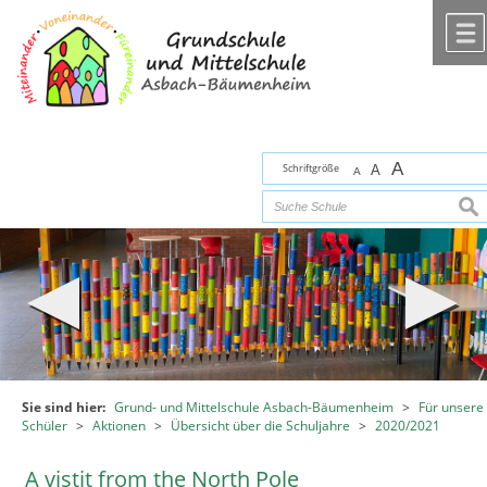
Zum Inhalt
,
zur Navigation
oder
zur Startseite
springen.
chließen
A
Schriftgröße
A
A
suc
Sie sind hier:
Grund- und Mittelschule Asbach-Bäumenheim
>
Für unsere
Schüler
>
Aktionen
>
Übersicht über die Schuljahre
>
2020/2021
A vistit from the North Pole