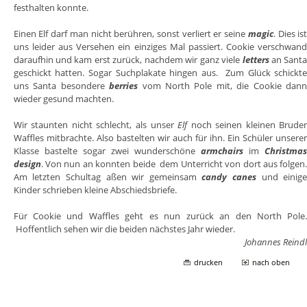
festhalten konnte.
Einen Elf darf man nicht berühren, sonst verliert er seine
magic
. Dies is
uns leider aus Versehen ein einziges Mal passiert. Cookie verschwan
daraufhin und kam erst zurück, nachdem wir ganz viele
letters
an Sant
geschickt hatten. Sogar Suchplakate hingen aus. Zum Glück schickt
uns Santa besondere
berries
vom North Pole mit, die Cookie dan
wieder gesund machten.
Wir staunten nicht schlecht, als unser
Elf
noch seinen kleinen Brude
Waffles mitbrachte. Also bastelten wir auch für ihn. Ein Schüler unsere
Klasse bastelte sogar zwei wunderschöne
armchairs
im
Christma
design
. Von nun an konnten beide dem Unterricht von dort aus folgen
Am letzten Schultag aßen wir gemeinsam
candy canes
und einig
Kinder schrieben kleine Abschiedsbriefe.
Für Cookie und Waffles geht es nun zurück an den North Pole
Hoffentlich sehen wir die beiden nächstes Jahr wieder.
Johannes Reind
drucken
nach oben