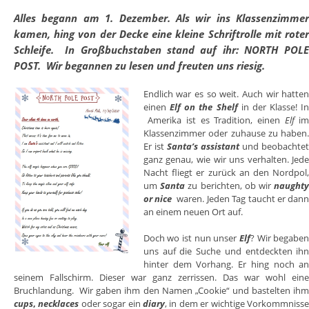
Alles begann am 1. Dezember. Als wir ins Klassenzimme
kamen, hing von der Decke eine kleine Schriftrolle mit rote
Schleife. In Großbuchstaben stand auf ihr: NORTH POL
POST. Wir begannen zu lesen und freuten uns riesig.
Endlich war es so weit. Auch wir hatte
einen
Elf on the Shelf
in der Klasse! I
Amerika ist es Tradition, einen
Elf
i
Klassenzimmer oder zuhause zu haben
Er ist
Santa’s assistant
und beobachte
ganz genau, wie wir uns verhalten. Jed
Nacht fliegt er zurück an den Nordpol
um
Santa
zu berichten, ob wir
naught
or nice
waren. Jeden Tag taucht er dan
an einem neuen Ort auf.
Doch wo ist nun unser
Elf
? Wir begabe
uns auf die Suche und entdeckten ih
hinter dem Vorhang. Er hing noch a
seinem Fallschirm. Dieser war ganz zerrissen. Das war wohl ein
Bruchlandung. Wir gaben ihm den Namen „Cookie“ und bastelten ih
cups
,
necklaces
oder sogar ein
diary
, in dem er wichtige Vorkommniss