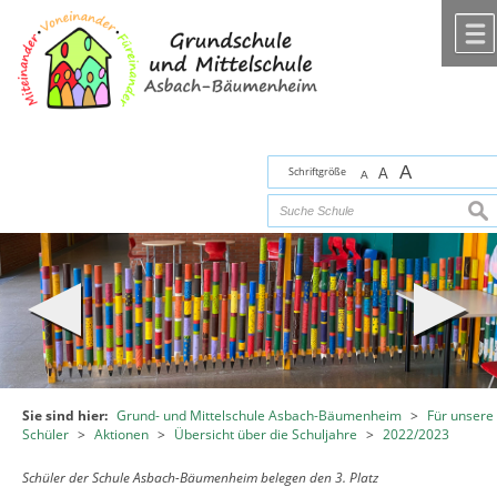
Zum Inhalt
,
zur Navigation
oder
zur Startseite
springen.
chließen
A
Schriftgröße
A
A
suc
Sie sind hier:
Grund- und Mittelschule Asbach-Bäumenheim
>
Für unsere
Schüler
>
Aktionen
>
Übersicht über die Schuljahre
>
2022/2023
Schüler der Schule Asbach-Bäumenheim belegen den 3. Platz