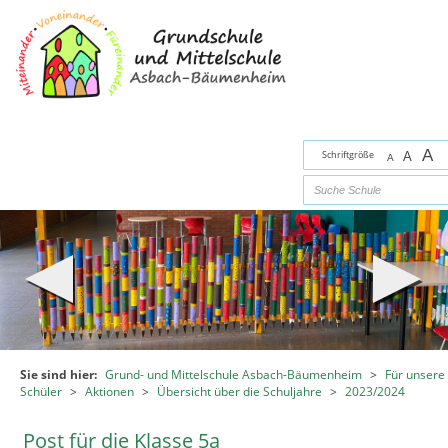
Zum Inhalt
,
zur Navigation
oder
zur Startseite
springen.
chließen
A
Schriftgröße
A
A
Sie sind hier:
Grund- und Mittelschule Asbach-Bäumenheim
>
Für unsere
Schüler
>
Aktionen
>
Übersicht über die Schuljahre
>
2023/2024
Post für die Klasse 5a