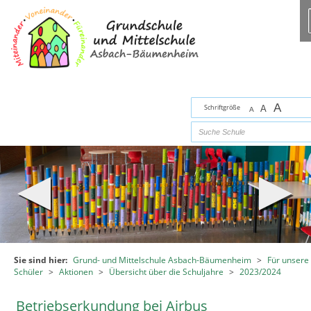
Zum Inhalt
,
zur Navigation
oder
zur Startseite
springen.
chließen
A
Schriftgröße
A
A
Sie sind hier:
Grund- und Mittelschule Asbach-Bäumenheim
>
Für unsere
Schüler
>
Aktionen
>
Übersicht über die Schuljahre
>
2023/2024
Betriebserkundung bei Airbus