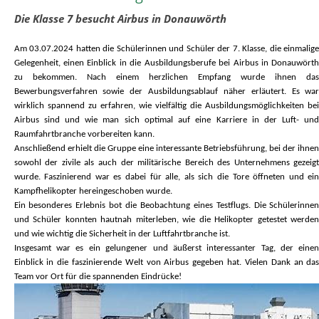
Die Klasse 7 besucht Airbus in Donauwörth
Am 03.07.2024 hatten die Schülerinnen und Schüler der 7. Klasse, die einmalig
Gelegenheit, einen Einblick in die Ausbildungsberufe bei Airbus in Donauwört
zu bekommen. Nach einem herzlichen Empfang wurde ihnen da
Bewerbungsverfahren sowie der Ausbildungsablauf näher erläutert. Es wa
wirklich spannend zu erfahren, wie vielfältig die Ausbildungsmöglichkeiten be
Airbus sind und wie man sich optimal auf eine Karriere in der Luft- un
Raumfahrtbranche vorbereiten kann.
Anschließend erhielt die Gruppe eine interessante Betriebsführung, bei der ihne
sowohl der zivile als auch der militärische Bereich des Unternehmens gezeig
wurde. Faszinierend war es dabei für alle, als sich die Tore öffneten und ei
Kampfhelikopter hereingeschoben wurde.
Ein besonderes Erlebnis bot die Beobachtung eines Testflugs. Die Schülerinne
und Schüler konnten hautnah miterleben, wie die Helikopter getestet werde
und wie wichtig die Sicherheit in der Luftfahrtbranche ist.
Insgesamt war es ein gelungener und äußerst interessanter Tag, der eine
Einblick in die faszinierende Welt von Airbus gegeben hat. Vielen Dank an da
Team vor Ort für die spannenden Eindrücke!