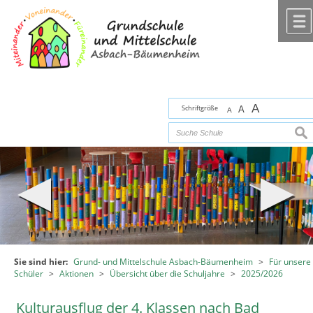
Zum Inhalt
,
zur Navigation
oder
zur Startseite
springen.
chließen
A
Schriftgröße
A
A
suc
Sie sind hier:
Grund- und Mittelschule Asbach-Bäumenheim
>
Für unsere
Schüler
>
Aktionen
>
Übersicht über die Schuljahre
>
2025/2026
Kulturausflug der 4. Klassen nach Bad