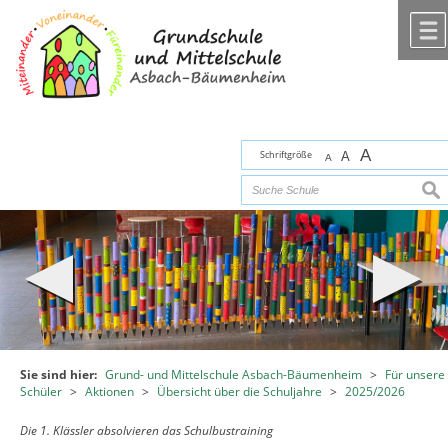
Zum Inhalt
,
zur Navigation
oder
zur Startseite
springen.
chließen
A
Schriftgröße
A
A
suc
Sie sind hier:
Grund- und Mittelschule Asbach-Bäumenheim
>
Für unsere
Schüler
>
Aktionen
>
Übersicht über die Schuljahre
>
2025/2026
Die 1. Klässler absolvieren das Schulbustraining