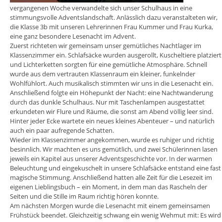
vergangenen Woche verwandelte sich unser Schulhaus in eine
stimmungsvolle Adventslandschaft. Anlässlich dazu veranstalteten wir,
die Klasse 3b mit unseren Lehrerinnen Frau Kummer und Frau Kurka,
eine ganz besondere Lesenacht im Advent.
Zuerst richteten wir gemeinsam unser gemütliches Nachtlager im
Klassenzimmer ein. Schlafsäcke wurden ausgerollt, Kuscheltiere platziert
und Lichterketten sorgten für eine gemütliche Atmosphäre. Schnell
wurde aus dem vertrauten Klassenraum ein kleiner, funkelnder
Wohlfühlort. Auch musikalisch stimmten wir uns in die Lesenacht ein.
Anschließend folgte ein Höhepunkt der Nacht: eine Nachtwanderung
durch das dunkle Schulhaus. Nur mit Taschenlampen ausgestattet
erkundeten wir Flure und Räume, die sonst am Abend völlig leer sind.
Hinter jeder Ecke wartete ein neues kleines Abenteuer – und natürlich
auch ein paar aufregende Schatten.
Wieder im Klassenzimmer angekommen, wurde es ruhiger und richtig
besinnlich. Wir machten es uns gemütlich, und zwei Schülerinnen lasen
jeweils ein Kapitel aus unserer Adventsgeschichte vor. In der warmen
Beleuchtung und eingekuschelt in unsere Schlafsäcke entstand eine fast
magische Stimmung. Anschließend hatten alle Zeit für die Lesezeit im
eigenen Lieblingsbuch – ein Moment, in dem man das Rascheln der
Seiten und die Stille im Raum richtig hören konnte.
Am nächsten Morgen wurde die Lesenacht mit einem gemeinsamen
Frühstück beendet. Gleichzeitig schwang ein wenig Wehmut mit: Es wird