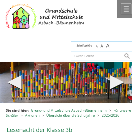
Zum Inhalt
,
zur Navigation
oder
zur Startseite
springen.
chließen
A
Schriftgröße
A
A
suc
Sie sind hier:
Grund- und Mittelschule Asbach-Bäumenheim
>
Für unsere
Schüler
>
Aktionen
>
Übersicht über die Schuljahre
>
2025/2026
Lesenacht der Klasse 3b