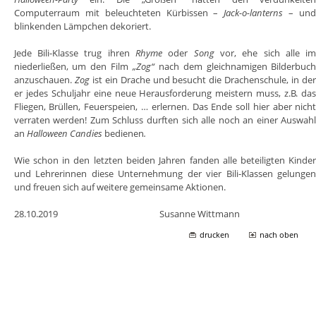
Computerraum mit beleuchteten Kürbissen –
Jack-o-lanterns
– un
blinkenden Lämpchen dekoriert.
Jede Bili-Klasse trug ihren
Rhyme
oder
Song
vor, ehe sich alle i
niederließen, um den Film
„Zog“
nach dem gleichnamigen Bilderbuc
anzuschauen.
Zog
ist ein Drache und besucht die Drachenschule, in de
er jedes Schuljahr eine neue Herausforderung meistern muss, z.B. da
Fliegen, Brüllen, Feuerspeien, … erlernen. Das Ende soll hier aber nich
verraten werden! Zum Schluss durften sich alle noch an einer Auswah
an
Halloween Candies
bedienen
.
Wie schon in den letzten beiden Jahren fanden alle beteiligten Kinde
und Lehrerinnen diese Unternehmung der vier Bili-Klassen gelunge
und freuen sich auf weitere gemeinsame Aktionen.
28.10.2019 Susanne Wittmann
drucken
nach oben