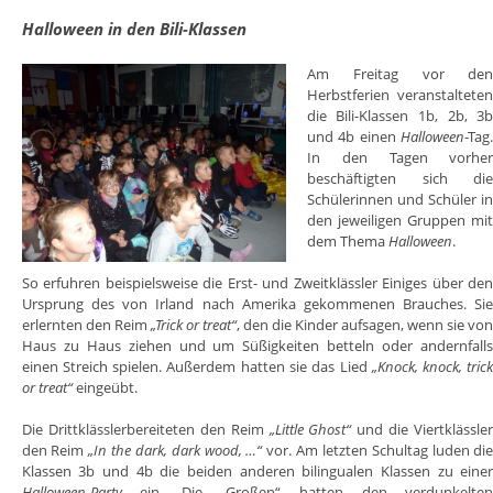
Halloween in den Bili-Klassen
Am Freitag vor de
Herbstferien veranstaltete
die Bili-Klassen 1b, 2b, 3
und 4b einen
Halloween
-Tag
In den Tagen vorhe
beschäftigten sich di
Schülerinnen und Schüler i
den jeweiligen Gruppen mi
dem Thema
Halloween
.
So erfuhren beispielsweise die Erst- und Zweitklässler Einiges über de
Ursprung des von Irland nach Amerika gekommenen Brauches. Si
erlernten den Reim
„Trick or treat“
, den die Kinder aufsagen, wenn sie vo
Haus zu Haus ziehen und um Süßigkeiten betteln oder andernfall
einen Streich spielen. Außerdem hatten sie das Lied
„Knock, knock, tric
or treat“
eingeübt.
Die Drittklässlerbereiteten den Reim
„Little Ghost“
und die Viertklässle
den Reim
„In the dark, dark wood, …“
vor. Am letzten Schultag luden di
Klassen 3b und 4b die beiden anderen bilingualen Klassen zu eine
Halloween-Party
ein. Die „Großen“ hatten den verdunkelte