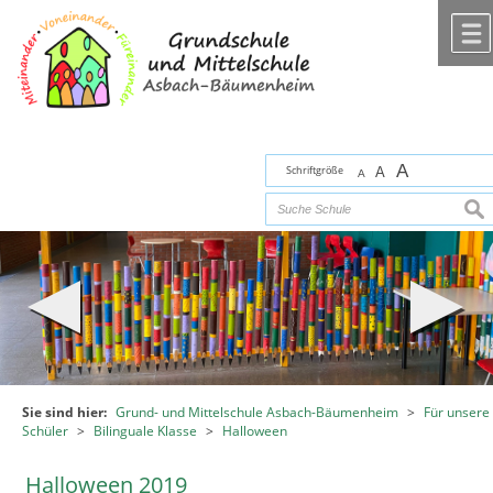
Zum Inhalt
,
zur Navigation
oder
zur Startseite
springen.
chließen
A
Schriftgröße
A
A
suc
Sie sind hier:
Grund- und Mittelschule Asbach-Bäumenheim
>
Für unsere
Schüler
>
Bilinguale Klasse
>
Halloween
Halloween 2019