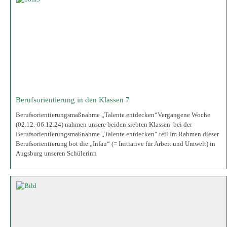
Berufsorientierungsmaßnahme „Talente entdecken“ teil.Im Rahmen dieser
Berufsorientierung bot die „Infau“ (= Initiative für Arbeit und Umwelt) in
Augsburg unseren Schülerinn
Asbach-Bäumenheimer Tafel
2 Wochen lang haben die Eltern der Schüler der Grund- und Mittelschule
Asbach-Bäumenheim Lebensmittel für die Asbacher Tafel gesammelt. Die
gesammelten Lebensmittel fanden kaum Platz im Auto der ehrenamtlichen
Helferin der Tafel. Es wurde vereinbart, diese Aktion im nächsten Jahr zu
wiederholen.