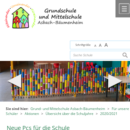
Zum Inhalt
,
zur Navigation
oder
zur Startseite
springen.
chließen
A
Schriftgröße
A
A
suc
Sie sind hier:
Grund- und Mittelschule Asbach-Bäumenheim
>
Für unsere
Schüler
>
Aktionen
>
Übersicht über die Schuljahre
>
2020/2021
Neue Pcs für die Schule