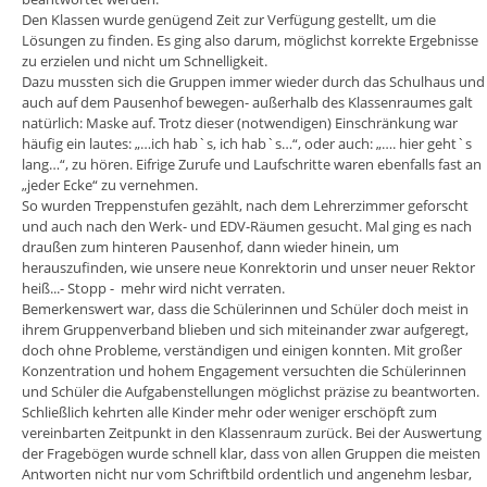
Den Klassen wurde genügend Zeit zur Verfügung gestellt, um die
Lösungen zu finden. Es ging also darum, möglichst korrekte Ergebnisse
zu erzielen und nicht um Schnelligkeit.
Dazu mussten sich die Gruppen immer wieder durch das Schulhaus und
auch auf dem Pausenhof bewegen- außerhalb des Klassenraumes galt
natürlich: Maske auf. Trotz dieser (notwendigen) Einschränkung war
häufig ein lautes: „…ich hab`s, ich hab`s…“, oder auch: „…. hier geht`s
lang…“, zu hören. Eifrige Zurufe und Laufschritte waren ebenfalls fast an
„jeder Ecke“ zu vernehmen.
So wurden Treppenstufen gezählt, nach dem Lehrerzimmer geforscht
und auch nach den Werk- und EDV-Räumen gesucht. Mal ging es nach
draußen zum hinteren Pausenhof, dann wieder hinein, um
herauszufinden, wie unsere neue Konrektorin und unser neuer Rektor
heiß...- Stopp - mehr wird nicht verraten.
Bemerkenswert war, dass die Schülerinnen und Schüler doch meist in
ihrem Gruppenverband blieben und sich miteinander zwar aufgeregt,
doch ohne Probleme, verständigen und einigen konnten. Mit großer
Konzentration und hohem Engagement versuchten die Schülerinnen
und Schüler die Aufgabenstellungen möglichst präzise zu beantworten.
Schließlich kehrten alle Kinder mehr oder weniger erschöpft zum
vereinbarten Zeitpunkt in den Klassenraum zurück. Bei der Auswertung
der Fragebögen wurde schnell klar, dass von allen Gruppen die meisten
Antworten nicht nur vom Schriftbild ordentlich und angenehm lesbar,