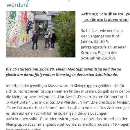
werden!
Achtung: Schulhausrallye
- es könnte laut werden!
So hieß es, wie bereits in
den vergangenen fünf
Jahren, für die 5.
Jahrgangsstufe an unserer
Schule zu Beginn des
Schuljahres 2020/21.
Die 5b startete am 28.09.20. einem Montagnachmittag und die 5a
gleich am darauffolgendem Dienstag in der ersten Schulstunde.
Innerhalb der jeweiligen Klasse wurden Kleingruppen gebildet, die für
sich zunächst einen Gruppennamen finden mussten. So gab es in der 5b
die Kleingruppen: „Mignons“, „Hardwell“, „Die verrückten Hühner“ und
„X-Rayhunter“ und in der 5a: „Die Pferde“, „Nike“, „Die drei Super Ninjas“,
„Team Fatma die beste Sahne“ und das „Team Adidas“. Des Weiteren galt
es, sich auf einen Schriftführer zu einigen, der die Lösungen
aufschreiben sollte. Besonders wichtig war es dabei, dass innerhalb der
Kleingruppe zusammengearbeitet wurde, schließlich mussten 19 Fragen
beantwortet werden.