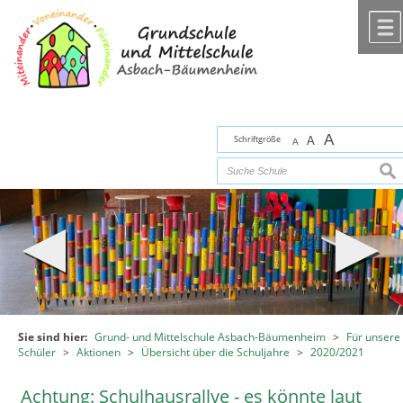
Zum Inhalt
,
zur Navigation
oder
zur Startseite
springen.
chließen
A
Schriftgröße
A
A
suc
Sie sind hier:
Grund- und Mittelschule Asbach-Bäumenheim
>
Für unsere
Schüler
>
Aktionen
>
Übersicht über die Schuljahre
>
2020/2021
Achtung: Schulhausrallye - es könnte laut