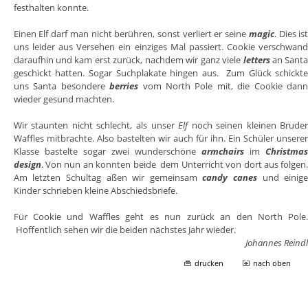
festhalten konnte.
Einen Elf darf man nicht berühren, sonst verliert er seine
magic
. Dies is
uns leider aus Versehen ein einziges Mal passiert. Cookie verschwan
daraufhin und kam erst zurück, nachdem wir ganz viele
letters
an Sant
geschickt hatten. Sogar Suchplakate hingen aus. Zum Glück schickt
uns Santa besondere
berries
vom North Pole mit, die Cookie dan
wieder gesund machten.
Wir staunten nicht schlecht, als unser
Elf
noch seinen kleinen Brude
Waffles mitbrachte. Also bastelten wir auch für ihn. Ein Schüler unsere
Klasse bastelte sogar zwei wunderschöne
armchairs
im
Christma
design
. Von nun an konnten beide dem Unterricht von dort aus folgen
Am letzten Schultag aßen wir gemeinsam
candy canes
und einig
Kinder schrieben kleine Abschiedsbriefe.
Für Cookie und Waffles geht es nun zurück an den North Pole
Hoffentlich sehen wir die beiden nächstes Jahr wieder.
Johannes Reind
drucken
nach oben