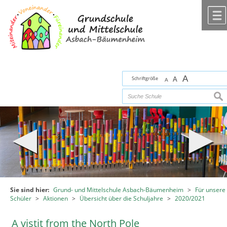
Zum Inhalt
,
zur Navigation
oder
zur Startseite
springen.
chließen
A
Schriftgröße
A
A
suc
Sie sind hier:
Grund- und Mittelschule Asbach-Bäumenheim
>
Für unsere
Schüler
>
Aktionen
>
Übersicht über die Schuljahre
>
2020/2021
A vistit from the North Pole