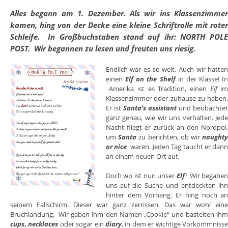
Alles begann am 1. Dezember. Als wir ins Klassenzimme
kamen, hing von der Decke eine kleine Schriftrolle mit rote
Schleife. In Großbuchstaben stand auf ihr: NORTH POL
POST. Wir begannen zu lesen und freuten uns riesig.
Endlich war es so weit. Auch wir hatte
einen
Elf on the Shelf
in der Klasse! I
Amerika ist es Tradition, einen
Elf
i
Klassenzimmer oder zuhause zu haben
Er ist
Santa’s assistant
und beobachte
ganz genau, wie wir uns verhalten. Jed
Nacht fliegt er zurück an den Nordpol
um
Santa
zu berichten, ob wir
naught
or nice
waren. Jeden Tag taucht er dan
an einem neuen Ort auf.
Doch wo ist nun unser
Elf
? Wir begabe
uns auf die Suche und entdeckten ih
hinter dem Vorhang. Er hing noch a
seinem Fallschirm. Dieser war ganz zerrissen. Das war wohl ein
Bruchlandung. Wir gaben ihm den Namen „Cookie“ und bastelten ih
cups
,
necklaces
oder sogar ein
diary
, in dem er wichtige Vorkommniss