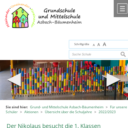
Zum Inhalt
,
zur Navigation
oder
zur Startseite
springen.
chließen
A
Schriftgröße
A
A
suc
Sie sind hier:
Grund- und Mittelschule Asbach-Bäumenheim
>
Für unsere
Schüler
>
Aktionen
>
Übersicht über die Schuljahre
>
2022/2023
Der Nikolaus besucht die 1. Klassen