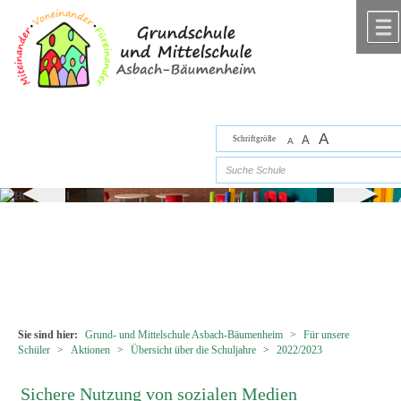
Zum Inhalt
,
zur Navigation
oder
zur Startseite
springen.
chließen
A
A
Schriftgröße
A
suc
Sie sind hier:
Grund- und Mittelschule Asbach-Bäumenheim
>
Für unsere
Schüler
>
Aktionen
>
Übersicht über die Schuljahre
>
2022/2023
Sichere Nutzung von sozialen Medien