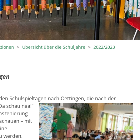
ktionen
>
Übersicht über die Schuljahre
>
2022/2023
ngen
 den Schulspieltagen nach
Oettingen, die nach der
Da schau naa!“
Inszenierung
nschauen – mit
eine
zu werden.