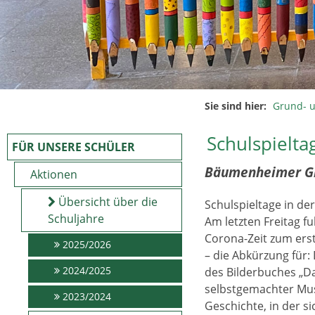
Sie sind hier:
Grund- 
Schulspielta
FÜR UNSERE SCHÜLER
Bäumenheimer Gru
Aktionen
Übersicht über die
Schulspieltage in de
Schuljahre
Am letzten Freitag f
Corona-Zeit zum ers
2025/2026
– die Abkürzung für:
2024/2025
des Bilderbuches „Da
selbstgemachter Musi
2023/2024
Geschichte, in der s