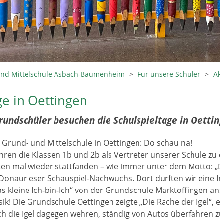
und Mittelschule Asbach-Bäumenheim
>
Für unsere Schüler
>
A
ge in Oettingen
ndschüler besuchen die Schulspieltage in Oetti
r Grund- und Mittelschule in Oettingen: Do schau na!
uhren die Klassen 1b und 2b als Vertreter unserer Schule zu
ten mal wieder stattfanden – wie immer unter dem Motto: „
 Donaurieser Schauspiel-Nachwuchs. Dort durften wir eine 
s kleine Ich-bin-Ich“ von der Grundschule Marktoffingen a
k! Die Grundschule Oettingen zeigte „Die Rache der Igel“, 
ich die Igel dagegen wehren, ständig von Autos überfahren 