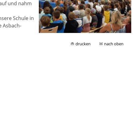
s auf und nahm
nsere Schule in
e Asbach-
drucken
nach oben