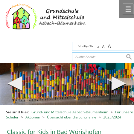
Zum Inhalt
,
zur Navigation
oder
zur Startseite
springen.
chließen
A
Schriftgröße
A
A
suc
Sie sind hier:
Grund- und Mittelschule Asbach-Bäumenheim
>
Für unsere
Schüler
>
Aktionen
>
Übersicht über die Schuljahre
>
2023/2024
Classic for Kids in Bad Wörishofen