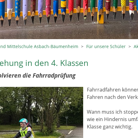
und Mittelschule Asbach-Bäumenheim
>
Für unsere Schüler
>
A
ehung in den 4. Klassen
olvieren die Fahrradprüfung
Fahrradfahren können 
Fahren nach den Verkeh
Wann muss ich stoppe
wie ein Hindernis umfa
Klasse ganz wichtig.