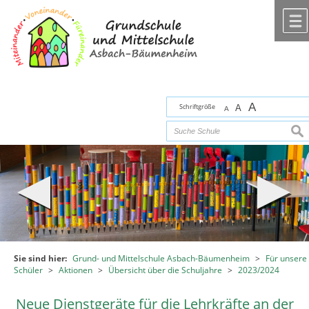
Zum Inhalt
,
zur Navigation
oder
zur Startseite
springen.
chließen
A
Schriftgröße
A
A
suc
Sie sind hier:
Grund- und Mittelschule Asbach-Bäumenheim
>
Für unsere
Schüler
>
Aktionen
>
Übersicht über die Schuljahre
>
2023/2024
Neue Dienstgeräte für die Lehrkräfte an der