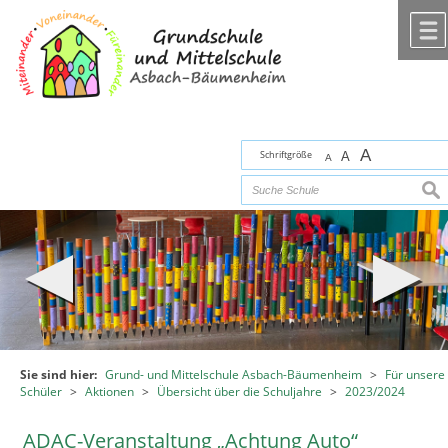
Zum Inhalt
,
zur Navigation
oder
zur Startseite
springen.
chließen
A
Schriftgröße
A
A
suc
Sie sind hier:
Grund- und Mittelschule Asbach-Bäumenheim
>
Für unsere
Schüler
>
Aktionen
>
Übersicht über die Schuljahre
>
2023/2024
ADAC-Veranstaltung „Achtung Auto“