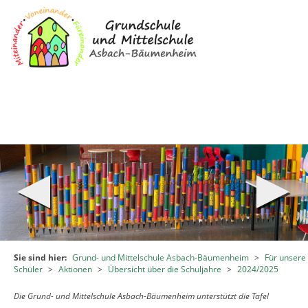
Zum Inhalt
,
zur Navigation
oder
zur Startseite
springen.
chließen
Sie sind hier:
Grund- und Mittelschule Asbach-Bäumenheim
>
Für unsere
Schüler
>
Aktionen
>
Übersicht über die Schuljahre
>
2024/2025
Die Grund- und Mittelschule Asbach-Bäumenheim unterstützt die Tafel