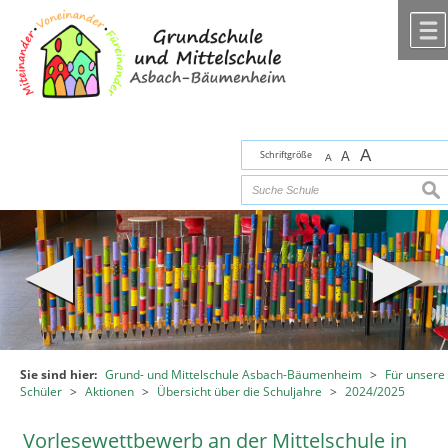
Zum Inhalt
,
zur Navigation
oder
zur Startseite
springen.
chließen
A
Schriftgröße
A
A
suc
Sie sind hier:
Grund- und Mittelschule Asbach-Bäumenheim
>
Für unsere
Schüler
>
Aktionen
>
Übersicht über die Schuljahre
>
2024/2025
Vorlesewettbewerb an der Mittelschule in