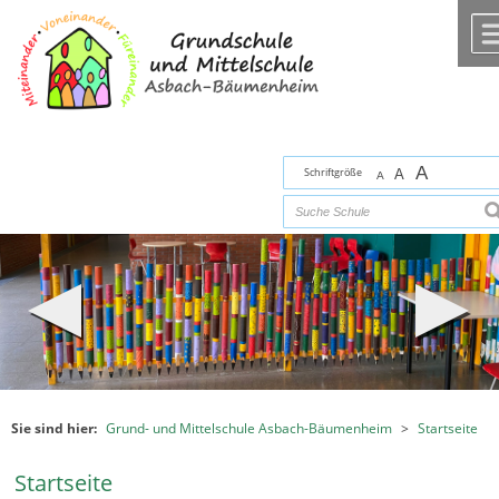
Zum Inhalt
,
zur Navigation
oder
zur Startseite
springen.
chließen
A
Schriftgröße
A
A
s
Sie sind hier:
Grund- und Mittelschule Asbach-Bäumenheim
>
Startseite
Startseite