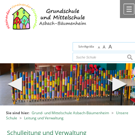
Zum Inhalt
,
zur Navigation
oder
zur Startseite
springen.
chließen
A
Schriftgröße
A
A
suc
Sie sind hier:
Grund- und Mittelschule Asbach-Bäumenheim
>
Unsere
Schule
>
Leitung und Verwaltung
Schulleitung und Verwaltung